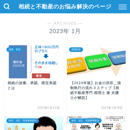
相続と不動産のお悩み解決のページ
― ARCHIVES ―
2023年 1月
放棄、承認
債権回収
相続の放棄、承認、限定承認
【2024年版】お金の回収＿強
とは
制執行の流れ３ステップ【相
続不動産専門 税理士 兼 弁護
士が解説】
2023年1月22日
2023年1月19日
後見、信託、死後事務委任
後見、信託、死後事務委任