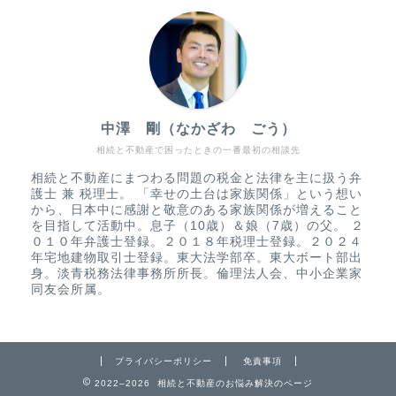
中澤 剛（なかざわ ごう）
相続と不動産で困ったときの一番最初の相談先
相続と不動産にまつわる問題の税金と法律を主に扱う弁
護士 兼 税理士。 「幸せの土台は家族関係」という想い
から、日本中に感謝と敬意のある家族関係が増えること
を目指して活動中。息子（10歳）＆娘（7歳）の父。 ２
０１０年弁護士登録。２０１８年税理士登録。２０２４
年宅地建物取引士登録。東大法学部卒。東大ボート部出
身。淡青税務法律事務所所長。倫理法人会、中小企業家
同友会所属。
プライバシーポリシー
免責事項
2022–2026 相続と不動産のお悩み解決のページ