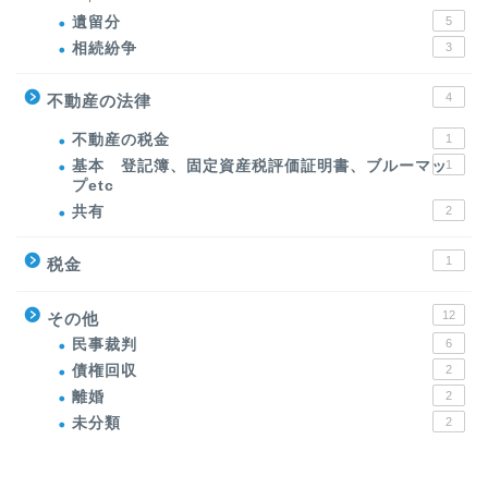
遺留分
5
相続紛争
3
4
不動産の法律
不動産の税金
1
基本 登記簿、固定資産税評価証明書、ブルーマッ
1
プetc
共有
2
1
税金
12
その他
民事裁判
6
債権回収
2
離婚
2
未分類
2