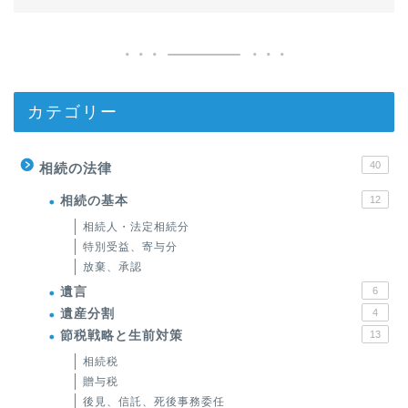
カテゴリー
40
相続の法律
相続の基本
12
相続人・法定相続分
特別受益、寄与分
放棄、承認
遺言
6
遺産分割
4
節税戦略と生前対策
13
相続税
贈与税
後見、信託、死後事務委任