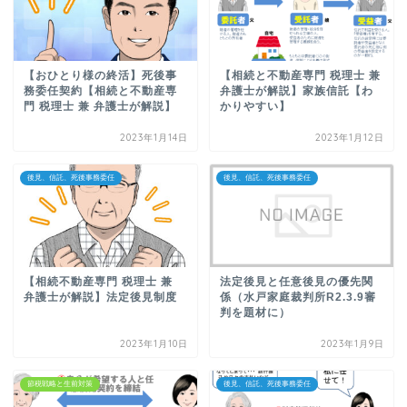
【おひとり様の終活】死後事
【相続と不動産専門 税理士 兼
務委任契約【相続と不動産専
弁護士が解説】家族信託【わ
門 税理士 兼 弁護士が解説】
かりやすい】
2023年1月14日
2023年1月12日
後見、信託、死後事務委任
後見、信託、死後事務委任
【相続不動産専門 税理士 兼
法定後見と任意後見の優先関
弁護士が解説】法定後見制度
係（水戸家庭裁判所R2.3.9審
判を題材に）
2023年1月10日
2023年1月9日
節税戦略と生前対策
後見、信託、死後事務委任