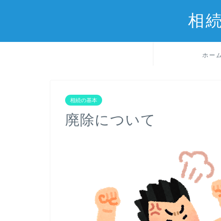
相
ホー
相続の基本
廃除について