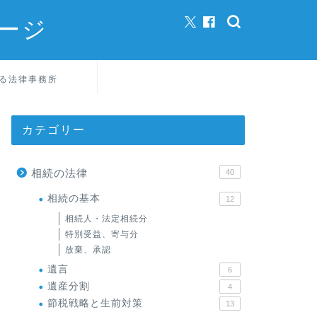
ージ
る法律事務所
カテゴリー
相続の法律
40
相続の基本
12
相続人・法定相続分
特別受益、寄与分
放棄、承認
遺言
6
遺産分割
4
節税戦略と生前対策
13