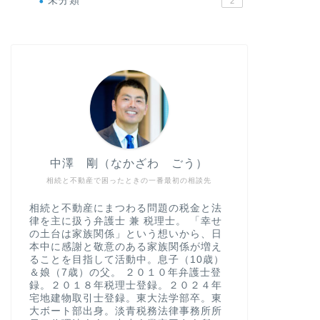
未分類
2
中澤 剛（なかざわ ごう）
相続と不動産で困ったときの一番最初の相談先
相続と不動産にまつわる問題の税金と法
律を主に扱う弁護士 兼 税理士。 「幸せ
の土台は家族関係」という想いから、日
本中に感謝と敬意のある家族関係が増え
ることを目指して活動中。息子（10歳）
＆娘（7歳）の父。 ２０１０年弁護士登
録。２０１８年税理士登録。２０２４年
宅地建物取引士登録。東大法学部卒。東
大ボート部出身。淡青税務法律事務所所