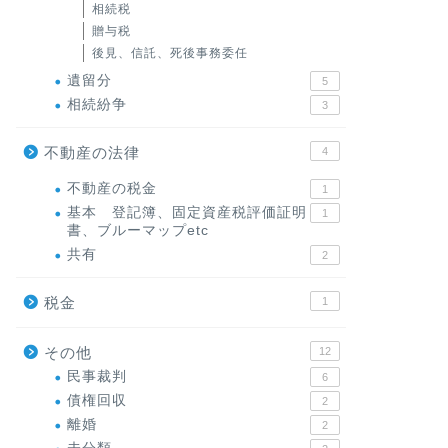
相続税
贈与税
後見、信託、死後事務委任
遺留分
5
相続紛争
3
不動産の法律
4
不動産の税金
1
基本 登記簿、固定資産税評価証明
1
書、ブルーマップetc
共有
2
税金
1
その他
12
民事裁判
6
債権回収
2
離婚
2