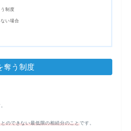
奪う制度
くない場合
を奪う制度
。
す。
ことのできない最低限の相続分のこと
です。