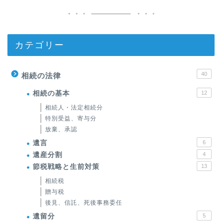
カテゴリー
40
相続の法律
相続の基本
12
相続人・法定相続分
特別受益、寄与分
放棄、承認
遺言
6
遺産分割
4
節税戦略と生前対策
13
相続税
贈与税
後見、信託、死後事務委任
遺留分
5