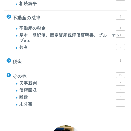
相続紛争
3
4
不動産の法律
不動産の税金
1
基本 登記簿、固定資産税評価証明書、ブルーマッ
1
プetc
共有
2
1
税金
12
その他
民事裁判
6
債権回収
2
離婚
2
未分類
2