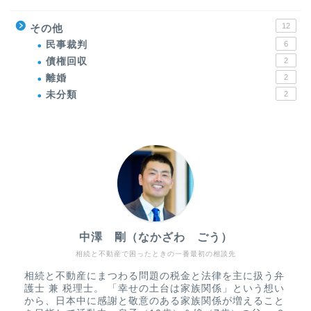
12
その他
民事裁判
6
債権回収
2
離婚
2
未分類
2
中澤 剛（なかざわ ごう）
相続と不動産で困ったときの一番最初の相談先
相続と不動産にまつわる問題の税金と法律を主に扱う弁
護士 兼 税理士。 「幸せの土台は家族関係」という想い
から、日本中に感謝と敬意のある家族関係が増えること