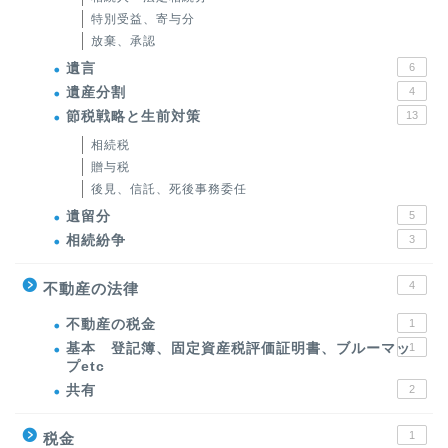
特別受益、寄与分
放棄、承認
遺言
6
遺産分割
4
節税戦略と生前対策
13
相続税
贈与税
後見、信託、死後事務委任
遺留分
5
相続紛争
3
4
不動産の法律
不動産の税金
1
基本 登記簿、固定資産税評価証明書、ブルーマッ
1
プetc
共有
2
1
税金