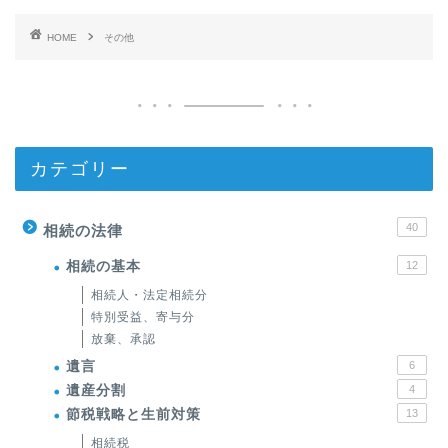
HOME
その他
カテゴリー
40
相続の法律
相続の基本
12
相続人・法定相続分
特別受益、寄与分
放棄、承認
遺言
6
遺産分割
4
節税戦略と生前対策
13
相続税