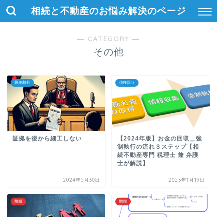
相続と不動産のお悩み解決のページ
― CATEGORY ―
その他
民事裁判
債権回収
証拠を後から細工しない
【2024年版】お金の回収＿強
制執行の流れ３ステップ【相
続不動産専門 税理士 兼 弁護
士が解説】
2024年5月30日
2023年1月19日
離婚
離婚