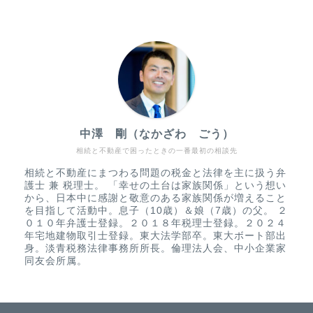
中澤 剛（なかざわ ごう）
相続と不動産で困ったときの一番最初の相談先
相続と不動産にまつわる問題の税金と法律を主に扱う弁
護士 兼 税理士。 「幸せの土台は家族関係」という想い
から、日本中に感謝と敬意のある家族関係が増えること
を目指して活動中。息子（10歳）＆娘（7歳）の父。 ２
０１０年弁護士登録。２０１８年税理士登録。２０２４
年宅地建物取引士登録。東大法学部卒。東大ボート部出
身。淡青税務法律事務所所長。倫理法人会、中小企業家
同友会所属。