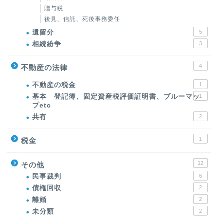
贈与税
後見、信託、死後事務委任
遺留分
5
相続紛争
3
4
不動産の法律
不動産の税金
1
基本 登記簿、固定資産税評価証明書、ブルーマッ
1
プetc
共有
2
1
税金
12
その他
民事裁判
6
債権回収
2
離婚
2
未分類
2