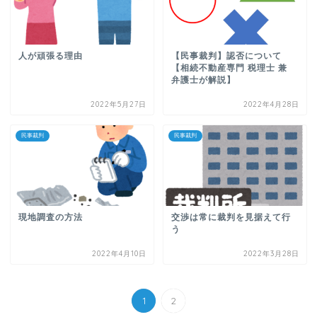
人が頑張る理由
【民事裁判】認否について
【相続不動産専門 税理士 兼
弁護士が解説】
2022年5月27日
2022年4月28日
民事裁判
民事裁判
現地調査の方法
交渉は常に裁判を見据えて行
う
2022年4月10日
2022年3月28日
1
2