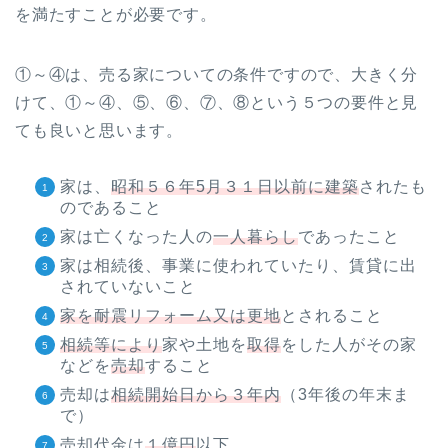
を満たすことが必要です。
①～④は、売る家についての条件ですので、大きく分
けて、①～④、⑤、⑥、⑦、⑧という５つの要件と見
ても良いと思います。
家は、
昭和５６年5月３１日以前に建築
されたも
のであること
家は亡くなった人の
一人暮らし
であったこと
家は相続後、事業に使われていたり、賃貸に出
されていないこと
家を耐震リフォーム又は更地
とされること
相続等により
家や土地を
取得
をした人がその家
などを
売却
すること
売却は
相続開始日から３年内
（3年後の年末ま
で）
売却代金は
１億円
以下