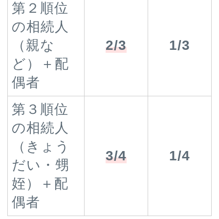
第２順位
の相続人
（親な
2/3
1/3
ど）＋配
偶者
第３順位
の相続人
（きょう
3/4
1/4
だい・甥
姪）＋配
偶者