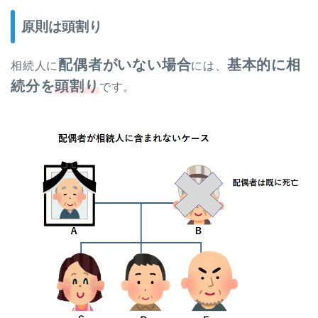
原則は頭割り
配偶者がいない場合
基本的に相
相続人に
には、
続分を
頭割り
です。