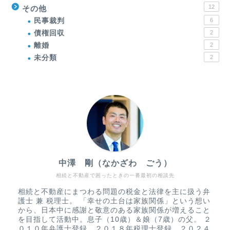
12
その他
民事裁判
6
債権回収
2
離婚
2
未分類
2
中澤 剛（なかざわ ごう）
相続と不動産で困ったときの一番最初の相談先
相続と不動産にまつわる問題の税金と法律を主に扱う弁
護士 兼 税理士。 「幸せの土台は家族関係」という想い
から、日本中に感謝と敬意のある家族関係が増えること
を目指して活動中。息子（10歳）＆娘（7歳）の父。 ２
０１０年弁護士登録。２０１８年税理士登録。２０２４