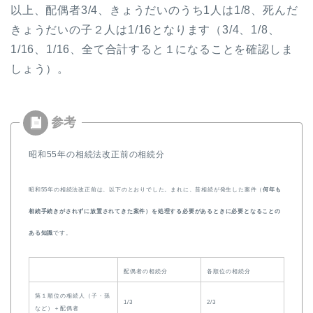
以上、配偶者3/4、きょうだいのうち1人は1/8、死んだ
きょうだいの子２人は1/16となります（3/4、1/8、
1/16、1/16、全て合計すると１になることを確認しま
しょう）。
昭和55年の相続法改正前の相続分
昭和55年の相続法改正前は、以下のとおりでした。まれに、昔相続が発生した案件（
何年も
相続手続きがされずに放置されてきた案件）を処理する必要があるときに必要となることの
ある知識
です。
配偶者の相続分
各順位の相続分
第１順位の相続人（子・孫
1/3
2/3
など）＋配偶者