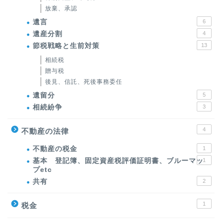
放棄、承認
遺言
6
遺産分割
4
節税戦略と生前対策
13
相続税
贈与税
後見、信託、死後事務委任
遺留分
5
相続紛争
3
4
不動産の法律
不動産の税金
1
基本 登記簿、固定資産税評価証明書、ブルーマッ
1
プetc
共有
2
1
税金