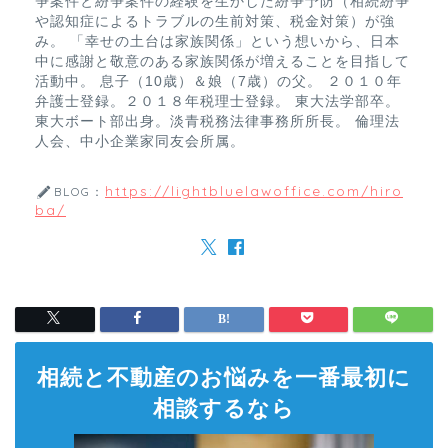
争案件と紛争案件の経験を生かした紛争予防（相続紛争
や認知症によるトラブルの生前対策、税金対策）が強
み。 「幸せの土台は家族関係」という想いから、日本
中に感謝と敬意のある家族関係が増えることを目指して
活動中。 息子（10歳）＆娘（7歳）の父。 ２０１０年
弁護士登録。２０１８年税理士登録。 東大法学部卒。
東大ボート部出身。淡青税務法律事務所所長。 倫理法
人会、中小企業家同友会所属。
https://lightbluelawoffice.com/hiro
BLOG：
ba/
相続と不動産のお悩みを一番最初に
相談するなら